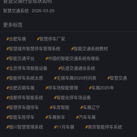
智慧交通行业现状如何
智慧交通系统
2026-03-20
更多标签
#
合肥车展
#
智慧停车厂家
#
智慧城市智慧停车管理系统
#
智能交通系统教材
#
智能交通平台
#
中国的智能交通系统有哪些
#
北京停车场智能设备
#
轨道交通通信系统
#
智能停车系统太原
#
无锡车展2020时间表
#
智慧交通
#
合肥近期车展
#
停车场智能管理
#
车展2020年
#
成都停车智能系统
#
智能化停车场设备
#
智慧停车捷停车
#
车库智能
#
车展辽宁
#
智能车库停车
#
车展新车
#
汽车车展
#
银川智慧管理系统
#
11月车展
#
南京智能停车系统