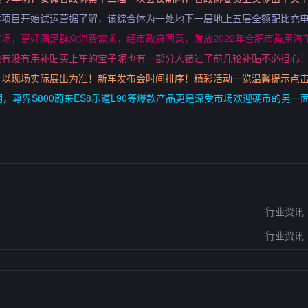
体项目开始试运营据了解，该综合体为一处地下一层地上五层全额配比充
场，更好满足群众消费需求，经市政府同意，发放2022年合肥市乘用汽
啦有没有用补贴买上车的宝子呢也有一部分人错过了前几轮补贴不必担心
，以现场实际展出为准！新车发布会时间排序！精彩活动一览温馨提示点
，尊界S800蔚来ES8乐道L90等爆款产品更是深受市场欢迎硬币的另一
行业资讯
行业资讯