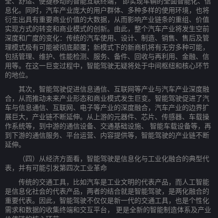
全、舒适、便捷移动的智能互联终端， 即实现车辆的全面智能化、信
息化。同时，汽车产业庞大的用户群体、多种多样的使用环境，也将
衍生出具有重要商业价值的大数据，从而影响产业链条的重组、价值
实现方式的转变和商业模式的创新。由此，整个汽车产业将发生空前
深度和广度的变化：传统的汽车使用、设计、制造、销售、售后及管
理模式极有可能被彻底颠覆；新模式下的新商机将有无穷多种可能，
包括管理、维护、性能检测、服务、备件、回收与再利用、金融、信
用等。在这一巨变过程中，智能驾驶无疑将处于中间枢纽和核心环节
的地位。
其次，智能驾驶促进信息通信、互联网等产业与汽车产业深度融
合，从而推动未来产业形态和商业模式发生巨变。智能驾驶促进了汽
车与信息通信、互联网、电子等产业的深度融合，汽车产业的边界扩
展巨大，产业链不断延伸。从上游的元器件、芯片、传感器、车载操
作系统等，到中游的通信设备、交通基础设施、 智能车载设备等，再
到下游的通信服务、平台运营、内容提供等，智能驾驶的产业链不断
延伸。
（四）从经济方面看，智能驾驶是信息化与工业化融合的典型代
表，并有可能引发第四次工业革命
传统的交通工具，比如汽车是工业文明的代表产品，而人工智能
是信息化社会的代表产品，两者的结合就是智能驾驶，是两化融合的
重要代表。因此，智能驾驶不仅仅是新一代的交通工具，也是个性化
需求和数据的收集终端和交互平台， 更是全新的智能制造体系及产业