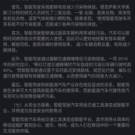
首先，智能驾驶系统能够有效减少污染物排放。德克萨斯大学奥
斯汀分校的研究人员研究了二氧化硫、一氧 化碳、氮氧化物、挥发性
有机化合物、温室气体和细小颗粒物。结果发现，“使用智能驾驶车共
享系统不仅节省能源，还能减少各种污染物的排放。”
其次，智能驾驶能够通过提高车辆利用率减轻污染。汽车可以按
照时间顺序依次供需要的人使用，因此可以更好地统筹安排车辆使
用，解放司机，提高车辆的使用效率， 减少车辆消费总量，有效减少
碳排放。
此外，智能驾驶通过缓解交通拥堵降低污染物排放。一项 2016
年的研究估计，“等红灯或交通拥堵时汽车造成的污染比车辆行驶时高
40%。”而智能驾驶通过基于实时路况安排路线、规范化行驶、编队匀
速行驶等能够有效缓解交通拥堵，从而使得废气的排放大大减少。
最后，智能驾驶和新能源汽车产业存在相互促进的关系，智能驾
驶在未来可大大提高新能源汽车的使用率，而新能源汽车代替传统汽
车则可以有效降低噪声污染。
（七）从安全方面看，智能驾驶汽车将由交通工具演变成智能平
台，并将成为信息安全的新焦点
智能驾驶汽车将由交通工具演变成智能平台，其作用将从简单的
移动运输扩展到办公、娱乐、休闲，成为人们在移动中的一个重要的
生活服务终端。