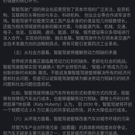
价值链的核心环节。
智能驾驶广阔的商业化前景受到了资本市场的广泛关注，投资机
构、互联网巨头等纷纷与车企、科研机构、 创业企业等合作进军该市
场。智能驾驶不仅能使交通工具产品本身的价值呈现几何级数增长，
还能为相关领域提供全新的解决方案，与新能源汽车、机械、交通、
电子、信息、互联网、通讯、能源、环保、城市建设等众多领域进行
深入合作， 实现协同创新、融合发展。智能驾驶作为引领未来交通产
业技术发展方向的战略制高点，将有可能引发第四次工业革命。
（五）从社会方面看，智能驾驶将缓解劳动力短缺的矛盾
世界经济发展正面临着劳动力红利的缺失、老龄化社会的挑战。
智能驾驶能够实现“机器换人”和产业转型升级，“智能+X”将成为万众
创新的新时尚和新 潮流。不能说发展智能驾驶能够解决所有的经济问
题和社会问题，但是可以说智能驾驶能够为解决劳动力短缺引的经济
问题和社会问题创造良机。
比如，智能驾驶将推动汽车所有权形式和使用方式的改变，既能
够有效降低汽车出行成本，也能够缓解劳动力短缺。摩根士丹利分析
师凯蒂?休伯蒂（Katy Huberty）认为， 到 2030 年，智能驾驶将开创
一个规模可达 2.6 万亿美元的共享机动市场，并大大降低出行成本。
（六）从环境方面看，智能驾驶能够改善汽车对城市环境的污染
尽管汽车产业对环境污染（如雾霾）的具体影响程度尚存争议，
但汽车无疑是主要污染源之一，尤其是城市环境的主要污染源。