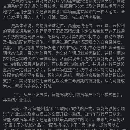
更重要的是，智能驾驶可以为构建智能交通系统提供支撑。智能
交通系统是将先进的信息技术、数据通讯技术以及计算机技术等有效
地综合运用于整个交通管理体系和车辆而建立起来的一种大范围、全
方位发挥作用的、实时、准确、高效、先进的运输系统。
更具体来说，高精度全球定位、高速无线通信、云计算、云控制
的智能交通系统的构建是基于配备高精度北斗定位系统和高速无线通
讯系统的智能驾驶汽车、配备有超级计算机的控制中心、移动终端以
及相应的配套基础设施。车辆通过通讯系统将高精度的自身经纬度、
高度、目的地等相关数据发送至控制中心。控制中心通过处理全部车
辆状态信息、目的地信息等，为全体车辆规划最优路线，并将车辆的
控制信息实时传达至全体车辆，从而实现全系统内的智能驾驶。通过
完全封闭的双层道路设计，可以取消全部红绿灯。并通过在转弯处设
置具有一定斜度的路面，保证车辆在整个系统中可以保持高速行驶。
在配套的智能停车系统、智能充电系统、智能检修系统等辅助系统的
支持下，实现车辆使用全过程以及全生命周期的智能化，从而可能成
为人工智能首先突破的领域。
（三）从产业发展看，智能驾驶将引领汽车产业商业模式创新，
并重塑产业生态
首先，作为“智能制造”和“互联网+”时代的产物，智能驾驶将引领
汽车产业生态及商业模式的全面升级与重塑。自汽车取代马匹以来，
智能驾驶汽车堪称交通运输领域最具颠覆性的设计。未来的汽车将从
“配备电子的机械产品”向 “配备机械的电子产品”转变，成为可以安