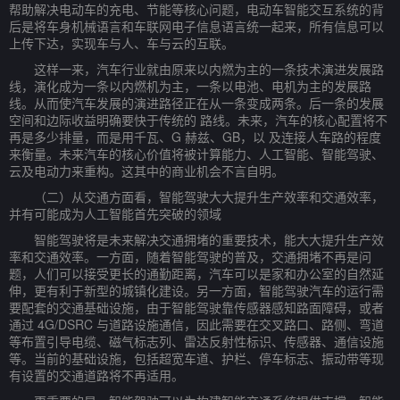
帮助解决电动车的充电、节能等核心问题，电动车智能交互系统的背
后是将车身机械语言和车联网电子信息语言统一起来，所有信息可以
上传下达，实现车与人、车与云的互联。
这样一来，汽车行业就由原来以内燃为主的一条技术演进发展路
线，演化成为一条以内燃机为主，一条以电池、电机为主的发展路
线。从而使汽车发展的演进路径正在从一条变成两条。后一条的发展
空间和边际收益明确要快于传统的 路线。未来，汽车的核心配置将不
再是多少排量，而是用千瓦、G 赫兹、GB，以 及连接人车路的程度
来衡量。未来汽车的核心价值将被计算能力、人工智能、智能驾驶、
云及电动力来重构。这其中的商业机会不言自明。
（二）从交通方面看，智能驾驶大大提升生产效率和交通效率，
并有可能成为人工智能首先突破的领域
智能驾驶将是未来解决交通拥堵的重要技术，能大大提升生产效
率和交通效率。一方面，随着智能驾驶的普及，交通拥堵不再是问
题，人们可以接受更长的通勤距离，汽车可以是家和办公室的自然延
伸，更有利于新型的城镇化建设。另一方面，智能驾驶汽车的运行需
要配套的交通基础设施，由于智能驾驶靠传感器感知路面障碍，或者
通过 4G/DSRC 与道路设施通信，因此需要在交叉路口、路侧、弯道
等布置引导电缆、磁气标志列、雷达反射性标识、传感器、通信设施
等。当前的基础设施，包括超宽车道、护栏、停车标志、振动带等现
有设置的交通道路将不再适用。