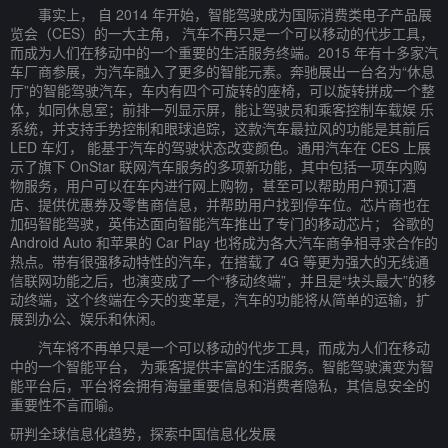
事实上， 自 2014 年开始，智能驾驶成为国际消费类电子产品展
览会（CES）的一大主角， 汽车不再只是一个可以移动的代步工具，
而成为人们在移动中的一个重要的生活服务终端。2015 年有十多家汽
车厂商参展，为汽车融入了更多的智能元素。奔驰展出一台名为“休息
厅”的智能驾驶汽车，车内有四个可旋转的座椅，可以旋转拼成一个整
体，如同休息室；前排一列显示屏，能让驾驶员和乘客控制车载娱 乐
系统，并支持手势控制和眼球追踪，这款汽车最拉风的功能是其前后
LED 车灯， 能基于汽车的驾驶状态改变颜色。通用汽车在 CES 上展
示了旗下 OnStar 联网汽车服务的多项新功能，其中包括一项车内购
物服务，用户可以在车内进行网上购物，甚至可以帮助用户预订酒
店、提供优惠券及零售商信息，并帮助用户找到停车位。芯片商也在
加码智能驾驶，英伟达面向智能汽车推出了专门的移动芯片； 谷歌的
Android Auto 和苹果的 Car Play 也将成为各大汽车商争相寻求合作的
热点。带有很强移动特性的汽车，在搭载了 4G 等更为强大的无线通
信联网功能之后，也演变成了一个“移动终端”，并且是“块头最大”的移
动终端，这个终端在今天的变革是，汽车的功能将从简单的运输，扩
展到办公、娱乐和休闲。
汽车将不再单只是一个可以移动的代步工具，而成为人们在移动
中的一个智能平台， 为乘客提供丰富的生活服务。智能驾驶演变为智
能平台后，平台将会拥有海量重要信息和消费者隐私，其信息安全的
重要性不言而喻。
研判全球信息化趋势，探索中国信息化发展