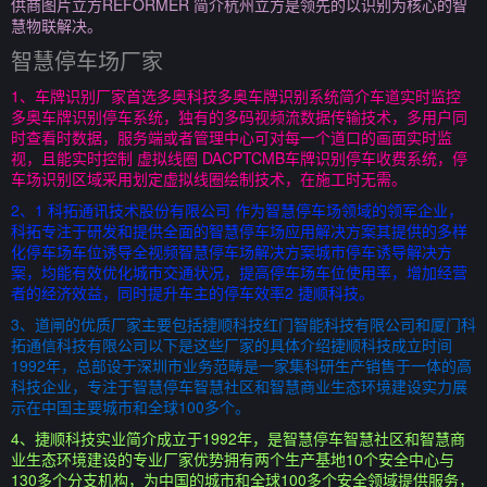
供商图片立方REFORMER 简介杭州立方是领先的以识别为核心的智
慧物联解决。
智慧停车场厂家
1、车牌识别厂家首选多奥科技多奥车牌识别系统简介车道实时监控
多奥车牌识别停车系统，独有的多码视频流数据传输技术，多用户同
时查看时数据，服务端或者管理中心可对每一个道口的画面实时监
视，且能实时控制 虚拟线圈 DACPTCMB车牌识别停车收费系统，停
车场识别区域采用划定虚拟线圈绘制技术，在施工时无需。
2、1 科拓通讯技术股份有限公司 作为智慧停车场领域的领军企业，
科拓专注于研发和提供全面的智慧停车场应用解决方案其提供的多样
化停车场车位诱导全视频智慧停车场解决方案城市停车诱导解决方
案，均能有效优化城市交通状况，提高停车场车位使用率，增加经营
者的经济效益，同时提升车主的停车效率2 捷顺科技。
3、道闸的优质厂家主要包括捷顺科技红门智能科技有限公司和厦门科
拓通信科技有限公司以下是这些厂家的具体介绍捷顺科技成立时间
1992年，总部设于深圳市业务范畴是一家集科研生产销售于一体的高
科技企业，专注于智慧停车智慧社区和智慧商业生态环境建设实力展
示在中国主要城市和全球100多个。
4、捷顺科技实业简介成立于1992年，是智慧停车智慧社区和智慧商
业生态环境建设的专业厂家优势拥有两个生产基地10个安全中心与
130多个分支机构，为中国的城市和全球100多个安全领域提供服务，