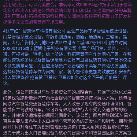
启用软识别，可以完美融合，准确率可达9999%这种技术常用于停车
场及小区出入口高速公路收费站公路卡口和城市交通国内较好的车牌
识别厂家有科拓捷顺享泊科技西安艾润道尔智控等科拓致力于研发并
提供多元全面的智慧停车场应用。
4辽宁红门智慧停车科技有限公司 主营产品停车场管理系统及设备，
门禁管理系统及设备，车牌识别道闸，道匝，通道闸，三辊闸，摆
闸，人行广告侧小门地址于洪区中港五金城592号1618门成立时间
202001215南宁蓝腾电子科技有限公司 主营产品门禁，监控，一卡
通，可视对讲，道闸；综上所述，科拓智慧停车作为闸机厂家，在智
能快速功能多样以及售后保障等方面具有显著优势其闸机产品不仅技
术领先质量可靠，而且应用场景广泛管理效率高客户体验优质因此，
选择科拓智慧停车作为闸机厂家，将为您带来更加高效便捷和安全的
出入管理体验 抢首赞 已赞过 已踩过lt 你对这个回答的评价是？ 评
论。
此外，该公司还通过与许多投资公司的战略合作，开始了全球化发展
的步伐领跑新能源汽车向社会提供的智能交通技术解决方案，还包括
网联汽车智慧交通智慧停车等，大大改善了现有的交通环境例如，智
能或自主驾驶的汽车，它可以有效地保护行人不受到交通事故的影
响，并缩短交通堵塞的间隔时间此外，该公司；图片百胜BISEN 简介
百胜主要从事各种出入口控制与管理设备的研发生产和销售，拥有“道
闸开门机升降柱车牌识别管理设备通道门”五大系列多款智能化产品，
致力于成为出入口管理设备为核心的智慧停车和智慧园区解决方案提