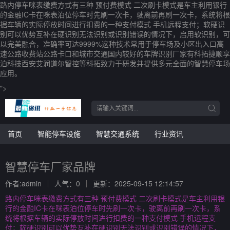
路内停车咪表缴费方式有三种 预付费模式 二次刷卡模式是车主利用银行
的金融IC卡在咪表泊位停车时先刷一次卡，驶离前再刷一次卡，系统将根
据车辆的实际停放时间进行扣费的一种支付模式 手机远程支付；软硬识
别可以优势互补在硬识别无法识别或识别错误的情况下，启用软识别，可
以完美融合，准确率可达9999%这种技术常用于停车场及小区出入口高
速公路收费站公路卡口和城市交通国内较好的车牌识别厂家有科拓捷顺享
泊科技西安艾润道尔智控等科拓致力于研发并提供多元全面的智慧停车场
应用。
">
首页
智能停车设施
智慧交通系统
行业资讯
智慧停车厂家品牌
作者:admin
人气：0
更新：2025-09-15 12:14:57
路内停车咪表缴费方式有三种 预付费模式 二次刷卡模式是车主利用银
行的金融IC卡在咪表泊位停车时先刷一次卡，驶离前再刷一次卡，系
统将根据车辆的实际停放时间进行扣费的一种支付模式 手机远程支
付；软硬识别可以优势互补在硬识别无法识别或识别错误的情况下，