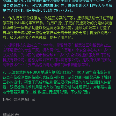
品牌口碑佳实力背书速停车作为微信生态主流智慧停车平台之一，注
册会员超过千万，可实现终端快速引导，快速变现这为科拓·大圣系统
提供了强大的用户基础和变现能力行业认可。
5、作为拥有车位级停充一体运营方案的厂家，捷顺科技结合其在智慧
停车行业31年的丰富经验，为用户提供了更加便捷高效的充电体验通
过场桩位一体新品功能以及运营方案等优势，捷顺为C端车主打造了
自动充电全流程这一流程无需扫码无需开通服务无需手机操作充电业
务，极大地简化了充电过程，提升了用户的。
6、捷顺科技实业成立于1992年，是智慧停车智慧社区和智慧商业生
态环境建设的专业厂家，拥有两个生产基地10个安全中心与130多个
分支机构，为中国的城市和全球100多个安全领域提供服务洪门智能
科技有限公司，前身为深圳市红门科技有限公司，是政府认证的安防
高新技术企业主要产品包括电动伸缩门ic卡智能停车管。
7、天津智慧停车NBIOT地磁车辆检测器生产厂家 无锡华赛伟业综合
各类车位检测器的性能和实际应用场景，从外观到内部都采用了独具
匠心的设计，研发了集成地磁和雷达双模传感器的车位检测器从内部
看，双模检测技术利用强大有效的信号分析与处理算法，对地磁与雷
达传感器采集的“二维”数据进行运算处理，不仅能识别。
标签：
智慧停车厂家
相关推荐