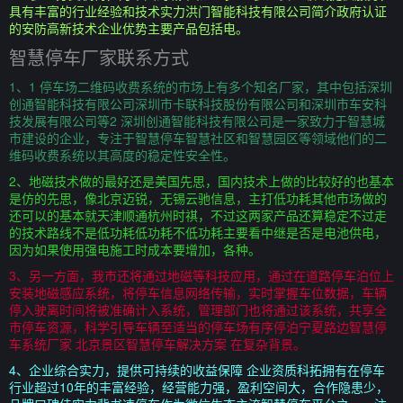
具有丰富的行业经验和技术实力洪门智能科技有限公司简介政府认证
的安防高新技术企业优势主要产品包括电。
智慧停车厂家联系方式
1、1 停车场二维码收费系统的市场上有多个知名厂家，其中包括深圳
创通智能科技有限公司深圳市卡联科技股份有限公司和深圳市车安科
技发展有限公司等2 深圳创通智能科技有限公司是一家致力于智慧城
市建设的企业，专注于智慧停车智慧社区和智慧园区等领域他们的二
维码收费系统以其高度的稳定性安全性。
2、地磁技术做的最好还是美国先思，国内技术上做的比较好的也基本
是仿的先思，像北京迈锐，无锡云驰信息，主打低功耗其他市场做的
还可以的基本就天津顺通杭州时祺，不过这两家产品还算稳定不过走
的技术路线不是低功耗低功耗不低功耗主要看中继是否是电池供电，
因为如果使用强电施工时成本要增加，各种。
3、另一方面，我市还将通过地磁等科技应用，通过在道路停车泊位上
安装地磁感应系统，将停车信息网络传输，实时掌握车位数据，车辆
停入驶离时间将被准确计入系统，管理部门也将通过该系统，共享全
市停车资源，科学引导车辆至适当的停车场有序停泊宁夏路边智慧停
车系统厂家 北京景区智慧停车解决方案 在复杂背景。
4、企业综合实力，提供可持续的收益保障 企业资质科拓拥有在停车
行业超过10年的丰富经验，经营能力强，盈利空间大，合作隐患少，