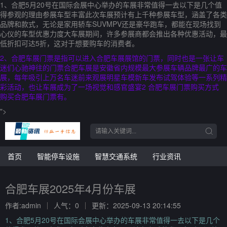
1、合肥5月20号在国际会展中心举办的车展非常值得一去以下是几个值
得参观的理由参展车型丰富此次车展预计有上千种参展车型，涵盖了各类
品牌和款式，无论是家用轿车SUVMPV还是豪华跑车，都能在现场找到
心仪的车型优惠力度大车展期间，许多参展商都会推出各种优惠活动，最
低折扣可达5折，这对于想要购车的消费者。
2、合肥车展门票是指可以进入合肥车展展馆的门票，同时也是一张让车
迷们心驰神往的门票合肥车展是安徽省内规模最大参展车辆品牌最广的车
展，每年吸引上万名车迷前来观展明星车模新车发布试驾体验等一系列精
彩活动，也让车展成为了一场视觉和感官盛宴2 合肥车展门票购买方式
购买合肥车展门票有。
">
首页
智能停车设施
智慧交通系统
行业资讯
合肥车展2025年4月份车展
作者:admin
人气：0
更新：2025-09-13 20:14:55
1、合肥5月20号在国际会展中心举办的车展非常值得一去以下是几个