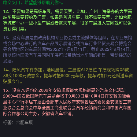
路交叉口，希望能够帮助到你~。
12、不要如果是高级车展，需要买票，比如，广州上海举办的大型高
端车展需要预约及门票，如果是普通车展，就不需要买票，比如合肥
等城市举办一些小型车展或者露天车展，很多车展进入官网就可以免
费获得门票。
13、没有车展是由政府机构专业协会或主流媒体等组织，在专业展馆
或会场中心进行的汽车产品展示展销会或汽车行业经贸交易会博览会
等合肥地区的车展时间为2022年7月8日11日，截止2022年9月14日，
所以该地区没有车展同时车展可以带动当地车辆的销售，带动经济的
发展。
14、陆风汽车有参加，陆风展位，主展馆A12展位 车展现场购X5或
X8交1000元诚意金，提车时抵6000元车款，提车时加1元还赠送车窗
贴膜今年。
15、没有78月份的2009年安徽规模最大规格最高的汽车文化活动
2009中国安徽国际汽车展览会将于9月30日至10月4日在安徽国际会
展中心举行本届车展由合肥市人民政府安徽省经济委员会安徽省工商
业联合会总商会中华全国工商业联合会汽车经销商商会和中国汽车国
际合作总公司主办，安徽省汽车经销。
标签：
合肥车展