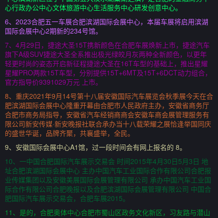
心行政办公中心文体旅游中心生活服务中心研发创意中心。
6、2023合肥五一车展合肥滨湖国际会展中心，本届车展将启用滨湖
国际会展中心2期新的234号馆。
7、4月29日，捷途大圣15T携新颜色在合肥车展焕新上市，捷途汽车
旗下A级SUV捷途大圣全系推出极光绿皎月灰两种全新颜色，以更年
轻更时尚的姿态开启新征程捷途大圣在16T车型的基础上，推出星耀
星耀PRO两款15T车型，分别提供15T+6MT及15T+6DCT动力组合，
官方指导价9391029万元 上市。
8、重庆2021年9月14号第十八届安徽国际汽车展览会秋季展今天在合
肥滨湖国际会展中心隆重开幕由合肥市人民政府主办，安徽省商务厅
合肥市商务局指导，安徽省汽车经销商商会安徽车商会展管理服务有
限公司新安传媒·新安晚报社联合承办当十八载荣耀之展恰逢举国同庆
的盛世华诞，品牌齐聚，共襄盛举，全民。
9、安徽国际会展中心A1馆，过一段时间会有网上报名的 8。
10、一中国合肥国际汽车展示交易会 时间2015年4月30日5月3日 地
址合肥滨湖国际会展中心 主办中国汽车工业国际合作有限公司合肥报
业传媒集团以及安徽美展国际会展管理有限公司 承办中国汽车工业国
际合作有限公司合肥晚报以及合肥滨湖国际会展管理有限公司 中国合
肥国际汽车展示交易会，合肥车展2015。
11、是的，合肥奥体中心合肥市蜀山区政务文化新区，习友路与潜山