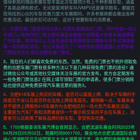
值得参观的理由参展车型丰富此次车展预计有上千种参展车型，涵盖
了各类品牌和款式，无论是家用轿车SUVMPV还是豪华跑车，都能在
现场找到心仪的车型优惠力度大车展期间，许多参展商都会推出各种
优惠活动，最低折扣可达5折，这对于想要购车的消费者。
2、合肥车展门票是指可以进入合肥车展展馆的门票，同时也是一张让
车迷们心驰神往的门票合肥车展是安徽省内规模最大参展车辆品牌最
广的车展，每年吸引上万名车迷前来观展明星车模新车发布试驾体验
等一系列精彩活动，也让车展成为了一场视觉和感官盛宴2 合肥车展
门票购买方式 购买合肥车展门票有。
3、现在的人们都喜欢免费的东西，当然，免费的门票也不例外领取免
费的合肥车展门票有很多种方法以下是几种获得免费门票的途径1 通
过微信公众号或其他社交媒体关注车展的官方发布，官方会定期发布
一些免费门票信息2 在网上填写领取门票的申请表，很多门票分销网
站也提供这种免费获得汽车展览票的服务3。
4、合肥618车展上购买的车辆，是否可以直接上牌，取决于车辆的手
续是否齐全以及是否符合当地上牌政策首先，要明确一点，车展本身
并不提供上牌服务618车展作为合肥地区的一场大型汽车展览活动，
主要是为汽车厂商和消费者提供一个展示和交易的平台在车展上，消
费者可以近距离了解各品牌的新车型，享受购车优惠。
5、1700根据查询车展汽博会官网显示，合肥滨湖车展会时间2023年
04月29日05月02日，观展时间9001700，展会地点合肥滨湖国际会展
中心滨湖新区位于中国第五大淡水湖巢湖之滨，是合肥的金融商务中