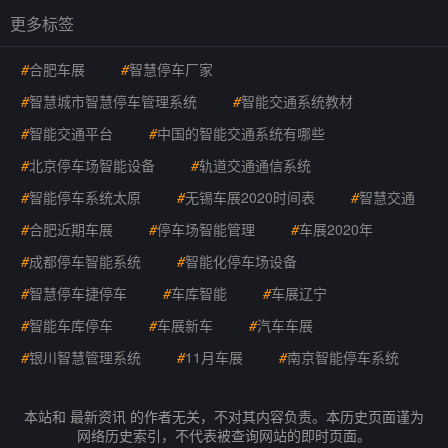
更多标签
#
合肥车展
#
智慧停车厂家
#
智慧城市智慧停车管理系统
#
智能交通系统教材
#
智能交通平台
#
中国的智能交通系统有哪些
#
北京停车场智能设备
#
轨道交通通信系统
#
智能停车系统太原
#
无锡车展2020时间表
#
智慧交通
#
合肥近期车展
#
停车场智能管理
#
车展2020年
#
成都停车智能系统
#
智能化停车场设备
#
智慧停车捷停车
#
车库智能
#
车展辽宁
#
智能车库停车
#
车展新车
#
汽车车展
#
银川智慧管理系统
#
11月车展
#
南京智能停车系统
本站和 最新资讯 的作者无关，不对其内容负责。本历史页面谨为
网络历史索引，不代表被查询网站的即时页面。