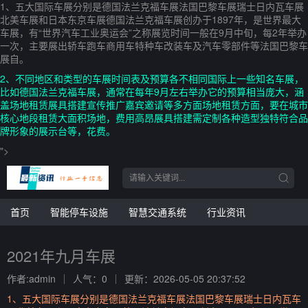
1、五大国际车展分别是德国法兰克福车展法国巴黎车展瑞士日内瓦车展
北美车展和日本东京车展德国法兰克福车展创办于1897年，是世界最大
车展，有“世界汽车工业奥运会”之称展览时间一般在9月中旬，每2年举办
一次，主要展出轿车跑车商用车特种车改装车及汽车零部件等法国巴黎车
展自。
2、不同地区和类型的车展时间表及预算各不相同国际上一些知名车展，
比如德国法兰克福车展，通常在每年9月左右举办它的预算相当庞大，涵
盖场地租赁展具搭建宣传推广嘉宾邀请等多方面场地租赁方面，要在城市
核心地段租赁大面积场地，费用高昂展具搭建需定制各种造型独特符合品
牌形象的展示台等，花费。
">
首页
智能停车设施
智慧交通系统
行业资讯
2021年九月车展
作者:admin
人气：0
更新：2026-05-05 20:37:52
1、五大国际车展分别是德国法兰克福车展法国巴黎车展瑞士日内瓦车