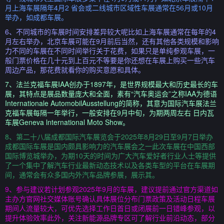
月上海车展隔年4月2 省会或二线城市区域性车展通常在56月或10月
举办，如成都车展。
6、不同城市的车展时间安排差异较大呢比如上海车展通常在每年的4
月左右举办，北京车展可能在9月前后当然，还有其他各类规模和影响
力不同的车展在不同时间举行关于花费，如果只是单纯参观车展，一
般门票价格在几十元到上百元不等要是你还想在车展上购买一些汽车
周边产品，那花费就看你的购买意愿和具体。
7、法兰克福车展IAA创办于1897年，是世界规模最大和历史最长的车
展，其特点是展品数量庞大和全面，素有“汽车奥运会”之称IAA为德语
Internationale AutomobilAusstellung的简称，其意为国际汽车展法兰
克福车展每隔一年举行，一般安排在9月中旬，为期两周左右 日内瓦
车展Geneva lnternational Moto Show。
8、第二十八届成都国际汽车展览会于2025年8月29日至9月7日举办
成都国际车展是国内颇具影响力的汽车展会之一此次车展在中国西部
国际博览城举办，为期10天的时间为广大汽车爱好者行业人士等提供
了一个集中了解汽车行业最新动态技术以及各类车型的平台在车展期
间，通常会有众多国内外汽车品牌参展，展示其。
9、参与建议若计划参观2025年9月的车展，建议提前通过官方渠道如
主办方官网社交媒体账号确认具体展位分布门票政策及活动日程车展
期间人流量较大，可优先选择工作日首日或闭展前一日错峰参观，以
提升体验效率此外，关注新能源品牌专区可了解行业前沿动态，部分