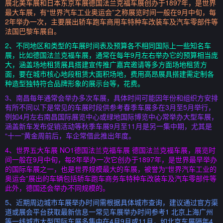
展北美车展和日本东京车展德国法兰克福车展创办于1897年，是世界
最大车展，有“世界汽车工业奥运会”之称展览时间一般在9月中旬，每
2年举办一次，主要展出轿车跑车商用车特种车改装车及汽车零部件等
法国巴黎车展自。
2、不同地区和类型的车展时间表及预算各不相同国际上一些知名车
展，比如德国法兰克福车展，通常在每年9月左右举办它的预算相当庞
大，涵盖场地租赁展具搭建宣传推广嘉宾邀请等多方面场地租赁方
面，要在城市核心地段租赁大面积场地，费用高昂展具搭建需定制各
种造型独特符合品牌形象的展示台等，花费。
3、南昌每年通常会举办多次车展，具体时间可能因年份和组织方安排
有所不同以下是常见的车展时段供参考春季车展多在3月至5月举行，
例如4月左右南昌国际展览中心或绿地国际博览中心常举办大型车展，
涵盖新车发布促销活动等秋季车展9月至11月是另一集中期，尤其是
“十一”黄金周前后，车企常借此推出年度。
4、世界五大车展 NO1德国法兰克福车展 德国法兰克福车展，展览时
间一般在9月中旬，每2年举办一次它创办于1897年，是世界最早举办
的国际车展之一，也是世界规模最大的车展，被誉为“世界汽车工业的
奥运会”展出的车辆包括轿车跑车商务车特种车改装车及汽车零部件等
此外，德国还会举办不同规模的。
5、近期周边城市车展举办时间需根据具体城市查询，建议通过官方渠
道或展会平台获取最新信息一常见车展举办时间参考1 北京上海广州
等一线城市大型国际车展多集中在4月9月或11月，如北京车展隔年4