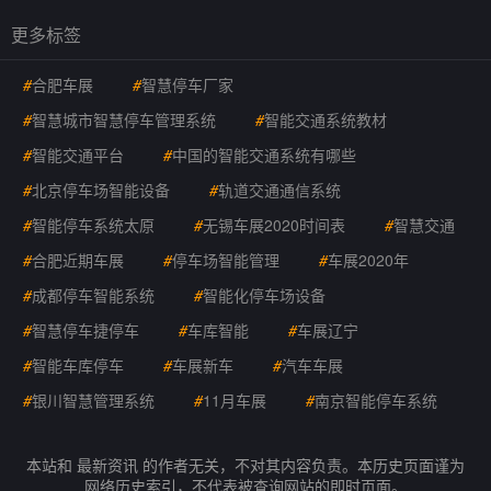
更多标签
#
合肥车展
#
智慧停车厂家
#
智慧城市智慧停车管理系统
#
智能交通系统教材
#
智能交通平台
#
中国的智能交通系统有哪些
#
北京停车场智能设备
#
轨道交通通信系统
#
智能停车系统太原
#
无锡车展2020时间表
#
智慧交通
#
合肥近期车展
#
停车场智能管理
#
车展2020年
#
成都停车智能系统
#
智能化停车场设备
#
智慧停车捷停车
#
车库智能
#
车展辽宁
#
智能车库停车
#
车展新车
#
汽车车展
#
银川智慧管理系统
#
11月车展
#
南京智能停车系统
本站和 最新资讯 的作者无关，不对其内容负责。本历史页面谨为
网络历史索引，不代表被查询网站的即时页面。