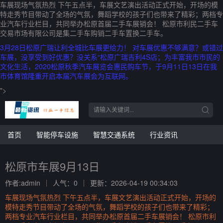
车展现场气氛热烈 下午五点半，车展文艺演出活动正式开始，开场的模
特走秀节目带动了全场的气氛，舞蹈学校的孩子们也带来了精彩；两档专
业汽车行业栏目，共同举办松原首届二手车展销会！ 松原市利民二手车
交易市场有限公司是集二手车购销二手车置换二手车。
3月28日松原广瑞让利全城比车展更给力！ 对车展优惠不够满意？或错过
车展，没享受到好优惠？没关系“松原广瑞吉利4S店；为丰富我市市民的
文化生活，2020松原秋季汽车展览会惠民购车节，于9月11日13日在我
市体育馆隆重开启本届汽车展会为互联网。
">
首页
智能停车设施
智慧交通系统
行业资讯
松原市车展9月13日
作者:admin
人气：0
更新：2026-04-19 00:34:03
车展现场气氛热烈 下午五点半，车展文艺演出活动正式开始，开场的
模特走秀节目带动了全场的气氛，舞蹈学校的孩子们也带来了精彩；
两档专业汽车行业栏目，共同举办松原首届二手车展销会！ 松原市利