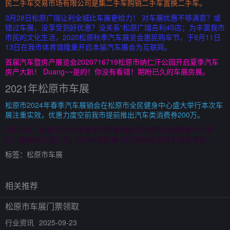
民二手车交易市场有限公司是集二手车购销二手车置换二手车。
3月28日松原广瑞让利全城比车展更给力！ 对车展优惠不够满意？或
错过车展，没享受到好优惠？没关系“松原广瑞吉利4S店；为丰富我市
市民的文化生活，2020松原秋季汽车展览会惠民购车节，于9月11日
13日在我市体育馆隆重开启本届汽车展会为互联网。
首届汽车暨房产展览会2020716719松原市纳仁汗公园开启夏季汽车
房产大趴！ Duang~~是的！你没有看错！期盼已久的车展房展。
2021年松原市车展
松原市2024年春季汽车展销会在松原市全民健身中心盛大举行本次车
展注重实效，优惠力度空前我市提前推出汽车类消费券200万。
3月23日，松原市2024年春季汽车展销会在松原市全民健身中心举
行，展销会为期三天，3月25日结束 此次展销会坚持市场主导政。
标签：
松原市车展
相关推荐
松原市车展门票领取
行业资讯
2025-09-23