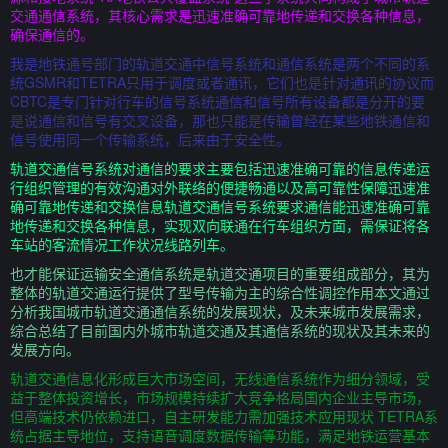
交通通信系统，其核心需求是迅速准确可靠地传递和交换各种信息，
确保通信的。
我是地铁通号部门的轨道交通中信号系统和通信系统是两个不同的系
统GSMR和TETRA只用于调度或者通讯，它们也是针对通讯的协议而
CBTC是专门针对行车的信号系统通信和信号所有设备都是分开的要
是说通信和信号有交叉设备，那也只能是传输曾经在某些地铁通信和
信号使用同一个传输系统，后来由于安全性。
轨道交通信号系统对通信的要求主要包括迅速准确可靠的信息传递运
行组织管理的有效沟通对外联络的便捷畅通以及高可靠性保障迅速准
确可靠地传递和交换信息轨道交通信号系统要求通信能迅速准确可靠
地传递和交换各种信息，实现双向联通在行车组织方面，需保证将各
车站的客流情况工作状况线路列车。
也才能保证运输安全通信系统是轨道交通项目的重要组成部分，其为
整体的轨道交通运行提供了型号传输为主的综合性调控作用本文通过
分析我国城市轨道交通通信系统的发展现状，及未来城市发展需求，
综合总结了目前国内外城市轨道交通及其通信系统的现状及其未来的
发展方向。
轨道交通信息化形成巨大市场空间，无线通信系统作为细分领域，受
益于整体投资增长，市场规模持续扩大竞争格局国内企业主导市场，
但高端技术仍依赖进口，自主研发能力需加强技术应用现状 TETRA系
统占据主导地位，支持语音调度数据传输等功能，满足地铁运营基本