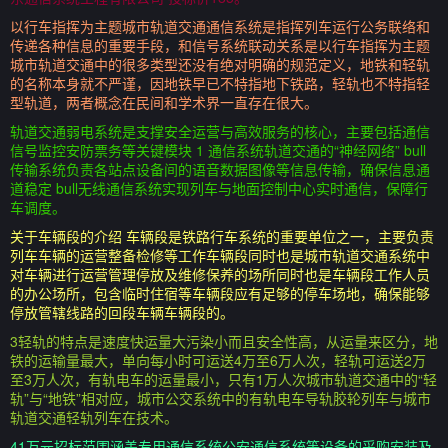
以行车指挥为主题城市轨道交通通信系统是指挥列车运行公务联络和
传递各种信息的重要手段，和信号系统联动关系是以行车指挥为主题
城市轨道交通中的很多类型还没有绝对明确的规范定义，地铁和轻轨
的名称本身就不严谨，因地铁早已不特指地下铁路，轻轨也不特指轻
型轨道，两者概念在民间和学术界一直存在很大。
轨道交通弱电系统是支撑安全运营与高效服务的核心，主要包括通信
信号监控安防票务等关键模块 1 通信系统轨道交通的“神经网络” bull
传输系统负责各站点设备间的语音数据图像等信息传输，确保信息通
道稳定 bull无线通信系统实现列车与地面控制中心实时通信，保障行
车调度。
关于车辆段的介绍 车辆段是铁路行车系统的重要单位之一，主要负责
列车车辆的运营整备检修等工作车辆段同时也是城市轨道交通系统中
对车辆进行运营管理停放及维修保养的场所同时也是车辆段工作人员
的办公场所，包含临时住宿等车辆段应有足够的停车场地，确保能够
停放管辖线路的回段车辆车辆段的。
3轻轨的特点是速度快运量大污染小而且安全性高，从运量来区分，地
铁的运输量最大，单向每小时可运送4万至6万人次，轻轨可运送2万
至3万人次，有轨电车的运量最小，只有1万人次城市轨道交通中的“轻
轨”与“地铁”相对应，城市公交系统中的有轨电车导轨胶轮列车与城市
轨道交通轻轨列车在技术。
41万元招标范围涵盖专用通信系统公安通信系统等设备的采购安装及