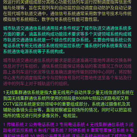
效运行的关键组成部分其核心功能包括列车运行控制调度指挥信息传
输与处理等，旨在实现列车的自动监控自动调度自动防护及自动记录
在现代城市轨道交通中，通信信号系统通常采用数字信号技术与传统
模拟信号系统相比，数字信号系统在性能可靠性容。
城市轨道交通通信系统通用技术条件规定了城市轨道交通通信系统多
方面的要求，涵盖系统构成功能技术要求等多个关键领域系统构成城
市轨道交通通信系统是一个综合性的复杂系统，主要由传输系统公务
电话系统专用无线通信系统视频监控系统广播系统时钟系统乘客信息
系统通信电源系统等子系统构成。
城市轨道交通对通信系统的要求是能迅速准确可靠地传递和交换各种
信息对于行车组织，通信系统应能保证将各站的客流情况工作状况线
路上各列车运行状况等信息准确迅速地传输到控制中心同时，将控制
中心发布的调度指挥命令与控制信号及时可靠地传送至各个车站及行
进中的列车上对于城轨运行的组织。
1无线集群通信系统是指大量无线用户自动共享少量无线信道的系统在
我国无线集群通信系统所使用的频段是800MHz频段2闭路电视又称
CCTV监控系统是安防领域中的重要组成部分，系统通过摄像机及其
辅助设备镜头云台等，直接观察被监视场所的情况，同时可以把监视
场所的情况进行同步录像另外，电视监。
1 传输系统 2 公务电话系统 3 专用电话系统 4 无线集群通信系统 5 闭
路电视监控系统 6 有线广播系统 7 时钟系统 8 乘客导乘信息系统 9 电
源和接地系统 10 地铁公共覆盖系统 这些子系统共同构成了城市轨道