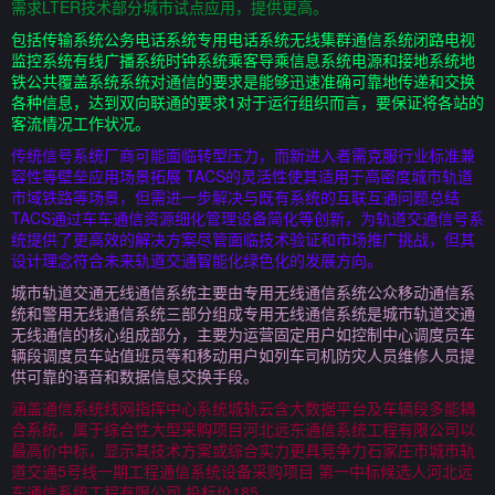
需求LTER技术部分城市试点应用，提供更高。
包括传输系统公务电话系统专用电话系统无线集群通信系统闭路电视
监控系统有线广播系统时钟系统乘客导乘信息系统电源和接地系统地
铁公共覆盖系统系统对通信的要求是能够迅速准确可靠地传递和交换
各种信息，达到双向联通的要求1对于运行组织而言，要保证将各站的
客流情况工作状况。
传统信号系统厂商可能面临转型压力，而新进入者需克服行业标准兼
容性等壁垒应用场景拓展 TACS的灵活性使其适用于高密度城市轨道
市域铁路等场景，但需进一步解决与既有系统的互联互通问题总结
TACS通过车车通信资源细化管理设备简化等创新，为轨道交通信号系
统提供了更高效的解决方案尽管面临技术验证和市场推广挑战，但其
设计理念符合未来轨道交通智能化绿色化的发展方向。
城市轨道交通无线通信系统主要由专用无线通信系统公众移动通信系
统和警用无线通信系统三部分组成专用无线通信系统是城市轨道交通
无线通信的核心组成部分，主要为运营固定用户如控制中心调度员车
辆段调度员车站值班员等和移动用户如列车司机防灾人员维修人员提
供可靠的语音和数据信息交换手段。
涵盖通信系统线网指挥中心系统城轨云含大数据平台及车辆段多能耦
合系统，属于综合性大型采购项目河北远东通信系统工程有限公司以
最高价中标，显示其技术方案或综合实力更具竞争力石家庄市城市轨
道交通5号线一期工程通信系统设备采购项目 第一中标候选人河北远
东通信系统工程有限公司 投标价185。